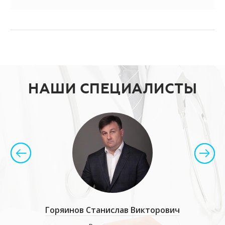
НАШИ СПЕЦИАЛИСТЫ
имирович
Горяинов Станислав Викторович
Солом