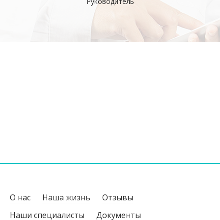
работе с
Руководитель
Когнитив
О нас
Наша жизнь
Отзывы
Наши специалисты
Документы