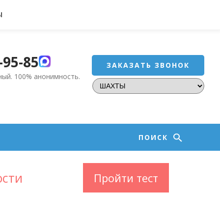
Ы
-95-85
ЗАКАЗАТЬ ЗВОНОК
ный.
100% анонимность.
ПОИСК
ости
Пройти тест